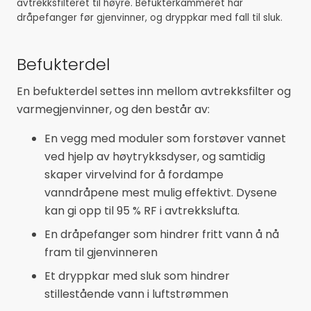
avtrekksfilteret til høyre. Befukterkammeret har
dråpefanger før gjenvinner, og dryppkar med fall til sluk.
Befukterdel
En befukterdel settes inn mellom avtrekksfilter og
varmegjenvinner, og den består av:
En vegg med moduler som forstøver vannet
ved hjelp av høytrykksdyser, og samtidig
skaper virvelvind for å fordampe
vanndråpene mest mulig effektivt. Dysene
kan gi opp til 95 % RF i avtrekkslufta.
En dråpefanger som hindrer fritt vann å nå
fram til gjenvinneren
Et dryppkar med sluk som hindrer
stillestående vann i luftstrømmen