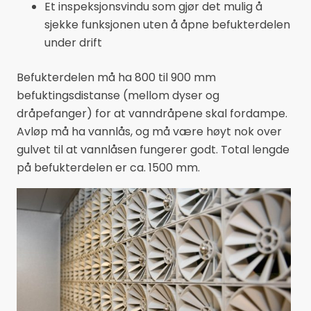
Et inspeksjonsvindu som gjør det mulig å
sjekke funksjonen uten å åpne befukterdelen
under drift
Befukterdelen må ha 800 til 900 mm
befuktingsdistanse (mellom dyser og
dråpefanger) for at vanndråpene skal fordampe.
Avløp må ha vannlås, og må være høyt nok over
gulvet til at vannlåsen fungerer godt. Total lengde
på befukterdelen er ca. 1500 mm.