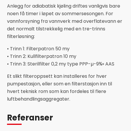
Anlegg for adiabatisk kjøling driftes vanligvis bare
noen få timer i løpet av sommersesongen. For
vannforsyning fra vannverk med overflatevann er
det normalt tilstrekkelig med en tre-trinns
filterløsning:
• Trinn 1: Filterpatron 50 my
• Trinn 2: Kullfilterpatron 10 my
• Trinn 3: Sterilfilter 0,2 my type PPP-µ-9¾» AAS
Et slikt filteroppsett kan installeres for hver
pumpestasjon, eller som en filterstasjon inn til
hvert teknisk rom som kan fordeles til flere
luftbehandlingsaggregater.
Referanser