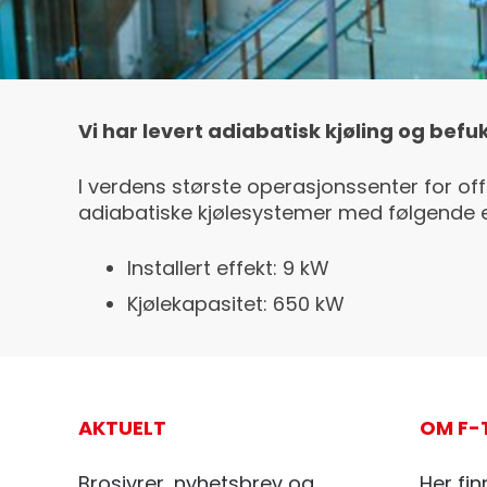
Vi har levert adiabatisk kjøling og befuk
I verdens største operasjonssenter for o
adiabatiske kjølesystemer med følgende e
Installert effekt: 9 kW
Kjølekapasitet: 650 kW
AKTUELT
OM F-
Brosjyrer, nyhetsbrev og
Her fin