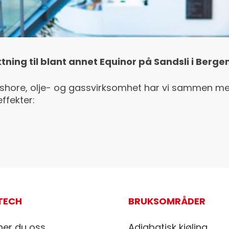
tning til blant annet Equinor på Sandsli i Bergen
ffshore, olje- og gassvirksomhet har vi sammen 
ffekter:
TECH
BRUKSOMRÅDER
ner du oss
Adiabatisk kjøling