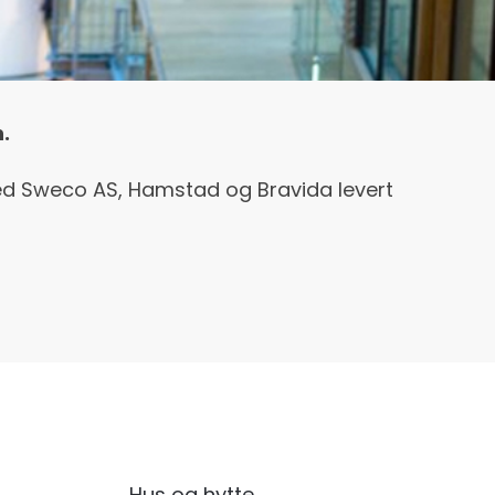
.
med Sweco AS, Hamstad og Bravida levert
Hus og hytte