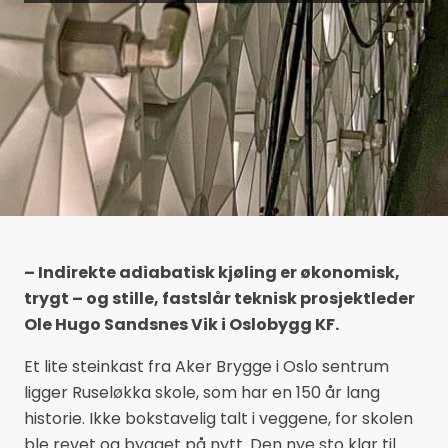
– Indirekte adiabatisk kjøling er økonomisk,
trygt – og stille, fastslår teknisk prosjektleder
Ole Hugo Sandsnes Vik i Oslobygg KF.
Et lite steinkast fra Aker Brygge i Oslo sentrum
ligger Ruseløkka skole, som har en 150 år lang
historie. Ikke bokstavelig talt i veggene, for skolen
ble revet og bygget på nytt. Den nye sto klar til