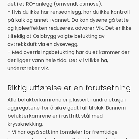
det i et RO-anlegg (omvendt osmose).
– Hvis du ikke har renseanlegg, har du ikke kontroll
på kalk og annet i vannet. Da kan dysene gå tette
og kjøleeffekten reduseres, advarer Vik. Det er ikke
tilfeldig at Oslobygg valgte befukting av
avtrekksluft via en dysevegg.
– Med overrislingsbefukting har du et kammer der
det ligger vann hele tida. Det vil vi ikke ha,
understreker Vik.
Riktig utførelse er en forutsetning
Alle befukterkamrene er plassert i andre etasje i
aggregatene, for å sikre godt fall til sluk. Bunnen i
befukterkamrene er i rustfritt stål med
kryssknekking.
– Vi har også satt inn tomdeler for fremtidige