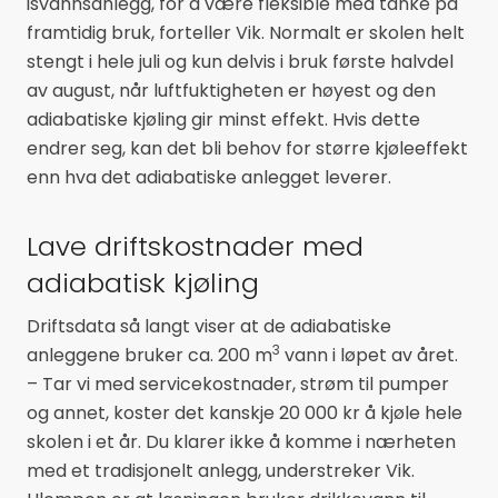
isvannsanlegg, for å være fleksible med tanke på
framtidig bruk, forteller Vik. Normalt er skolen helt
stengt i hele juli og kun delvis i bruk første halvdel
av august, når luftfuktigheten er høyest og den
adiabatiske kjøling gir minst effekt. Hvis dette
endrer seg, kan det bli behov for større kjøleeffekt
enn hva det adiabatiske anlegget leverer.
Lave driftskostnader med
adiabatisk kjøling
Driftsdata så langt viser at de adiabatiske
3
anleggene bruker ca. 200 m
vann i løpet av året.
– Tar vi med servicekostnader, strøm til pumper
og annet, koster det kanskje 20 000 kr å kjøle hele
skolen i et år. Du klarer ikke å komme i nærheten
med et tradisjonelt anlegg, understreker Vik.