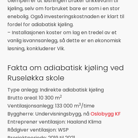
Ulempen er at løsningen bruker drikkevann til
kjøling, selv om forbruket bare er som i en stor
enebolig. Også investeringskostnaden er klart til
fordel for adiabatisk kjøling.
– Installasjonen koster om lag en tredel av et
vanlig isvannsanlegg, så dette er en økonomisk
løsning, konkluderer Vik.
Fakta om adiabatisk kjøling ved
Ruseløkka skole
Type anlegg: Indirekte adiabatisk kjøling
2
Brutto areal: 10 300 m
3
Ventilasjonsanlegg: 133 000 m
/time
Byggherre: Undervisningsbygg, nå
Oslobygg KF
Entreprenør ventilasjon: Haaland Klima
Rådgiver ventilasjon: WSP
Prosjektperiode: 2019 til 2021