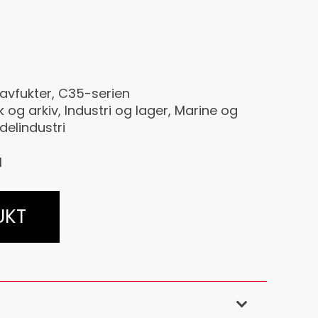
avfukter
,
C35-serien
k og arkiv
,
Industri og lager
,
Marine og
elindustri
1
UKT