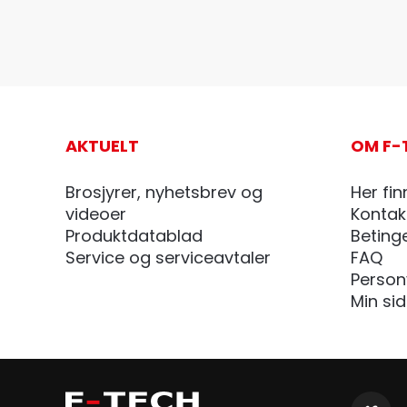
AKTUELT
OM F-
Brosjyrer, nyhetsbrev og
Her fin
videoer
Kontak
Produktdatablad
Beting
Service og serviceavtaler
FAQ
Person
Min si