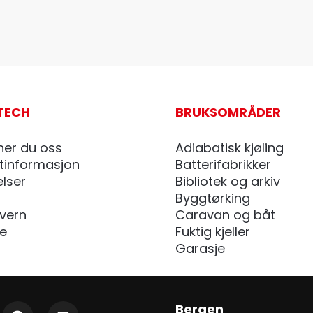
TECH
BRUKSOMRÅDER
ner du oss
Adiabatisk kjøling
tinformasjon
Batterifabrikker
elser
Bibliotek og arkiv
Byggtørking
vern
Caravan og båt
de
Fuktig kjeller
Garasje
Bergen