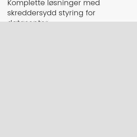
Komplette løsninger med
skreddersydd styring for
datasenter
F-Tech leverer komplette løsninger for presis og
stabil fuktkontroll i datasenter, inkludert:
Avfuktere for å kontrollere fuktbelstning og
kondensrisiko.
Befuktere for å sikre stabil relativ fuktighet og
redusere faren for elektrostatiske
utladninger.
Skreddersydd styring og regulering tilpasset
eksisterende driftssystemer. Vi kan også
levere styring av temperatur.
Integrasjon mot SD-anlegg