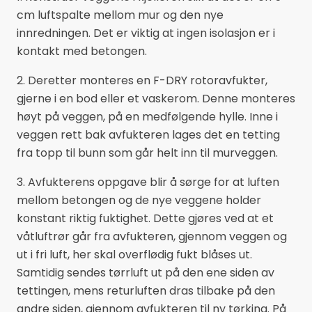
cm luftspalte mellom mur og den nye
innredningen. Det er viktig at ingen isolasjon er i
kontakt med betongen.
2. Deretter monteres en F-DRY rotoravfukter,
gjerne i en bod eller et vaskerom. Denne monteres
høyt på veggen, på en medfølgende hylle. Inne i
veggen rett bak avfukteren lages det en tetting
fra topp til bunn som går helt inn til murveggen.
3. Avfukterens oppgave blir å sørge for at luften
mellom betongen og de nye veggene holder
konstant riktig fuktighet. Dette gjøres ved at et
våtluftrør går fra avfukteren, gjennom veggen og
ut i fri luft, her skal overflødig fukt blåses ut.
Samtidig sendes tørrluft ut på den ene siden av
tettingen, mens returluften dras tilbake på den
andre siden, gjennom avfukteren til ny tørking. På