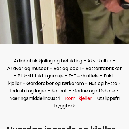
Adiabatisk kjøling og befukting -
Akvakultur -
Arkiver og museer -
Båt og bobil -
Batterifabrikker
-
Bli kvitt fukt i garasje -
F-Tech utleie -
Fukt i
kjeller -
Garderober og tørkerom -
Hus og hytte -
Industri og lager -
Karhall -
Marine og offshore -
Næringsmiddelindustri -
Rom i kjeller -
Utslippsfri
byggtørk