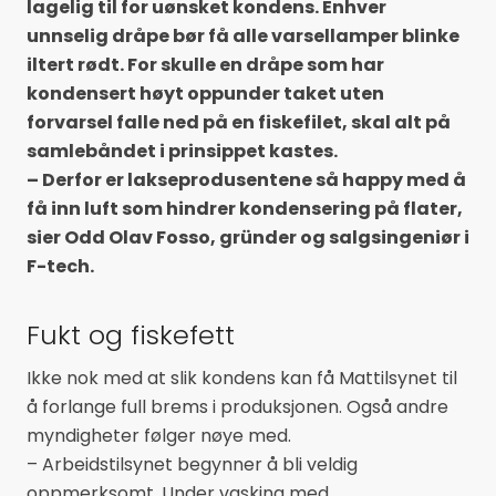
lagelig til for uønsket kondens. Enhver
unnselig dråpe bør få alle varsellamper blinke
iltert rødt. For skulle en dråpe som har
kondensert høyt oppunder taket uten
forvarsel falle ned på en fiskefilet, skal alt på
samlebåndet i prinsippet kastes.
– Derfor er lakseprodusentene så happy med å
få inn luft som hindrer kondensering på flater,
sier Odd Olav Fosso, gründer og salgsingeniør i
F-tech.
Fukt og fiskefett
Ikke nok med at slik kondens kan få Mattilsynet til
å forlange full brems i produksjonen. Også andre
myndigheter følger nøye med.
– Arbeidstilsynet begynner å bli veldig
oppmerksomt. Under vasking med