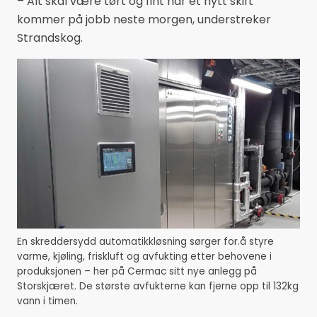
– Alt skal være tørt og fint når et nytt skift
kommer på jobb neste morgen, understreker
Strandskog.
En skreddersydd automatikkløsning sørger for.å styre
varme, kjøling, friskluft og avfukting etter behovene i
produksjonen – her på Cermac sitt nye anlegg på
Storskjæret. De største avfukterne kan fjerne opp til 132kg
vann i timen.