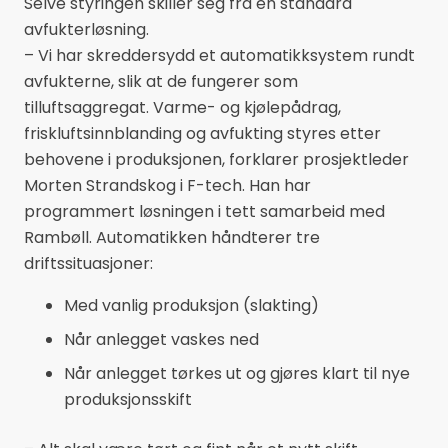
Selve styringen skiller seg fra en standard
avfukterløsning.
– Vi har skreddersydd et automatikksystem rundt
avfukterne, slik at de fungerer som
tilluftsaggregat. Varme- og kjølepådrag,
friskluftsinnblanding og avfukting styres etter
behovene i produksjonen, forklarer prosjektleder
Morten Strandskog i F-tech. Han har
programmert løsningen i tett samarbeid med
Rambøll. Automatikken håndterer tre
driftssituasjoner:
Med vanlig produksjon (slakting)
Når anlegget vaskes ned
Når anlegget tørkes ut og gjøres klart til nye
produksjonsskift