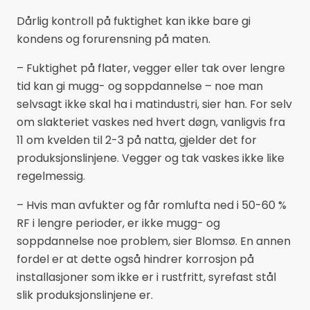
Dårlig kontroll på fuktighet kan ikke bare gi
kondens og forurensning på maten.
– Fuktighet på flater, vegger eller tak over lengre
tid kan gi mugg- og soppdannelse – noe man
selvsagt ikke skal ha i matindustri, sier han. For selv
om slakteriet vaskes ned hvert døgn, vanligvis fra
11 om kvelden til 2-3 på natta, gjelder det for
produksjonslinjene. Vegger og tak vaskes ikke like
regelmessig.
– Hvis man avfukter og får romlufta ned i 50-60 %
RF i lengre perioder, er ikke mugg- og
soppdannelse noe problem, sier Blomsø. En annen
fordel er at dette også hindrer korrosjon på
installasjoner som ikke er i rustfritt, syrefast stål
slik produksjonslinjene er.