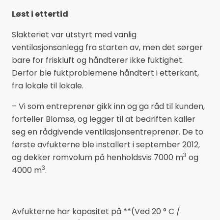
Løst i ettertid
Slakteriet var utstyrt med vanlig
ventilasjonsanlegg fra starten av, men det sørger
bare for friskluft og håndterer ikke fuktighet.
Derfor ble fuktproblemene håndtert i etterkant,
fra lokale til lokale.
– Vi som entreprenør gikk inn og ga råd til kunden,
forteller Blomsø, og legger til at bedriften kaller
seg en rådgivende ventilasjonsentreprenør. De to
første avfukterne ble installert i september 2012,
3
og dekker romvolum på henholdsvis 7000 m
og
3
4000 m
.
Avfukterne har kapasitet på **(Ved 20 ° C /