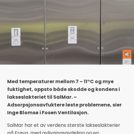
Med temperaturer mellom 7 – 11°C og mye
fuktighet, oppsto både skodde og kondens i
lakseslakteriet til SalMar. –
Adsorpsjonsavfuktere løste problemene, sier
Inge Blomsø i Fosen Ventilasjon.
SalMar har et av verdens største lakseslakterier
på Frøya, med avlivningsavdeling og en