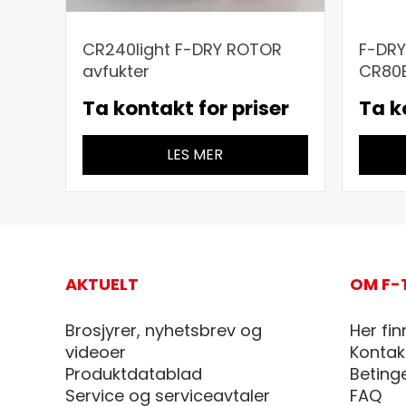
CR240light F-DRY ROTOR
F-DRY
avfukter
CR80
Ta kontakt for priser
Ta k
LES MER
AKTUELT
OM F-
Brosjyrer, nyhetsbrev og
Her fin
videoer
Kontak
Produktdatablad
Beting
Service og serviceavtaler
FAQ