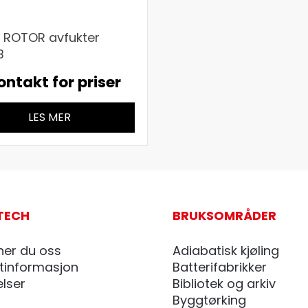
 ROTOR avfukter
B
ontakt for priser
LES MER
TECH
BRUKSOMRÅDER
ner du oss
Adiabatisk kjøling
tinformasjon
Batterifabrikker
elser
Bibliotek og arkiv
Byggtørking