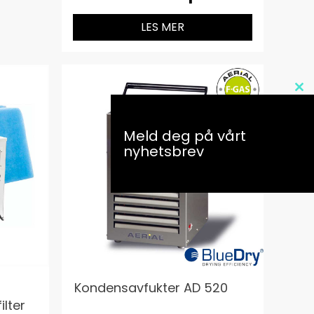
LES MER
Cl
th
m
Meld deg på vårt
nyhetsbrev
Kondensavfukter AD 520
lter