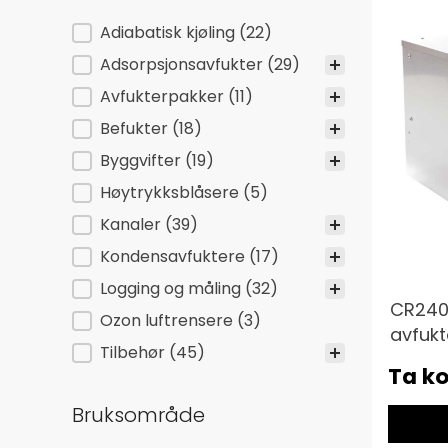
Kategorier
Adiabatisk kjøling
(22)
Adsorpsjonsavfukter
(29)
Avfukterpakker
(11)
Befukter
(18)
Byggvifter
(19)
Høytrykksblåsere
(5)
Kanaler
(39)
Kondensavfuktere
(17)
Logging og måling
(32)
CR240
Ozon luftrensere
(3)
avfukt
Tilbehør
(45)
Ta ko
Bruksområde