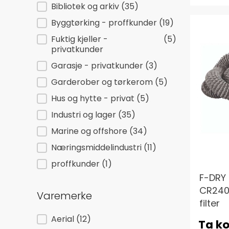
Bruksområde
Bibliotek og arkiv
(35)
Byggtørking - proffkunder
(19)
Fuktig kjeller -
(5)
privatkunder
Garasje - privatkunder
(3)
Garderober og tørkerom
(5)
Hus og hytte - privat
(5)
Industri og lager
(35)
Marine og offshore
(34)
Næringsmiddelindustri
(11)
proffkunder
(1)
F-DRY 
CR240
Varemerke
filter
Varemerke
Aerial
(12)
Ta ko