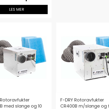
LES MER
Rotoravfukter
F-DRY Rotoravfukter
B med slange og 10
CR400B m/slange og fi