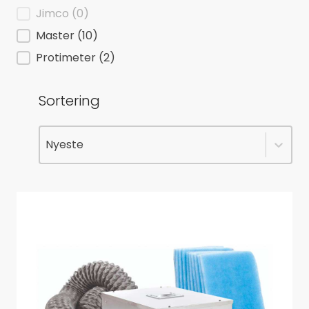
Jimco
(0)
Master
(10)
Protimeter
(2)
Sortering
Sortering
Sortering
Sortering
Nyeste