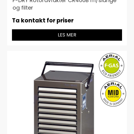
F-DRY Rotoravfukter CR400B m/slange
og filter
Ta kontakt for priser
LES MER