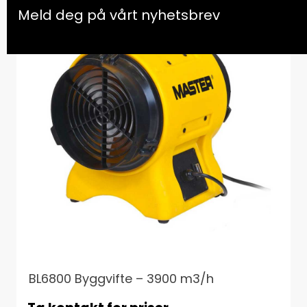
Meld deg på vårt nyhetsbrev
mo
BL6800 Byggvifte – 3900 m3/h