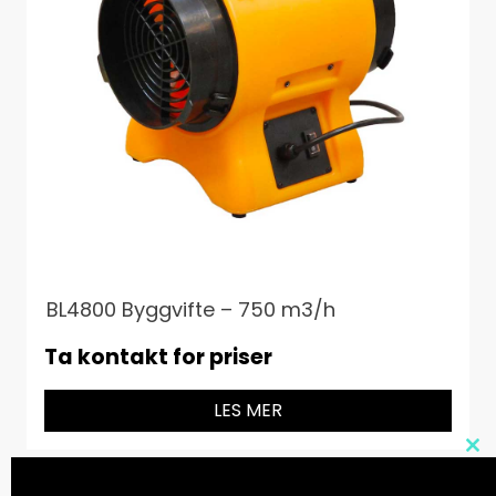
BL4800 Byggvifte – 750 m3/h
Ta kontakt for priser
LES MER
Cl
thi