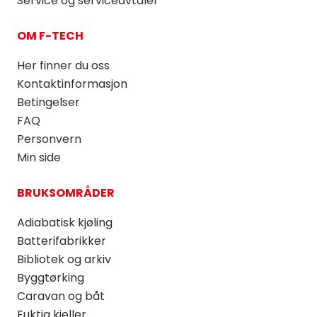
Service og serviceavtaler
OM F-TECH
Her finner du oss
Kontaktinformasjon
Betingelser
FAQ
Personvern
Min side
BRUKSOMRÅDER
Adiabatisk kjøling
Batterifabrikker
Bibliotek og arkiv
Byggtørking
Caravan og båt
Fuktig kjeller