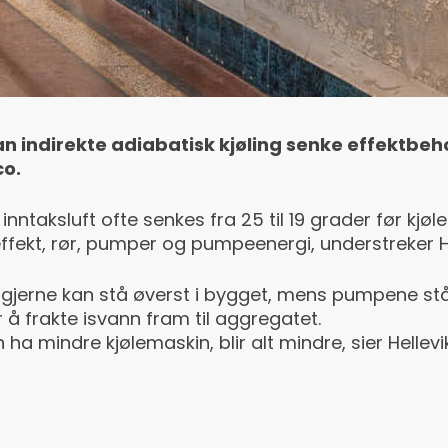
n indirekte adiabatisk kjøling senke effektbeho
co.
ntaksluft ofte senkes fra 25 til 19 grader før kjøle
 effekt, rør, pumper og pumpeenergi, understreker He
erne kan stå øverst i bygget, mens pumpene står i t
å frakte isvann fram til aggregatet.
n ha mindre kjølemaskin, blir alt mindre, sier Hellevik