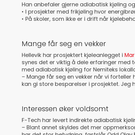
Han anbefaler gjerne adiabatisk kjøling o
• I prosjekter med frikjøling hvor energi
• På skoler, som ikke er i drift når kjøleb
Mange får seg en vekker
Hellevik har prosjektert kjøleanlegget i
Mar
synes det er viktig å dele erfaringer med
med adiabatisk kjøling for Nemiteks lokall
– Mange får seg en vekker når vi forteller
kan gi store besparelser i prosjektet. Jeg 
Interessen øker voldsomt
F-Tech har levert indirekte adiabatisk kjøl
– Blant annet skyldes det mer oppmerksomhet
har det stor betydning, fastslår Odd Olav 