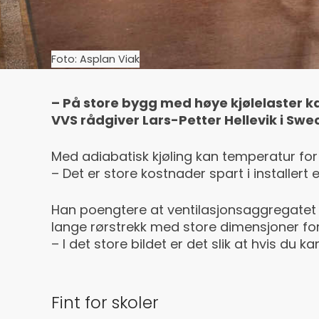
Foto: Asplan Viak
– På store bygg med høye kjølelaster ka
VVS rådgiver Lars-Petter Hellevik i Swe
Med adiabatisk kjøling kan temperatur for in
– Det er store kostnader spart i installert
Han poengtere at ventilasjonsaggregatet gj
lange rørstrekk med store dimensjoner for 
– I det store bildet er det slik at hvis du ka
Fint for skoler