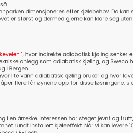
gså
brønnparken dimensjoneres etter kjølebehov. Da kan
ehovet er størst og dermed gjerne kan klare seg uten
keveien 1
, hvor indirekte adiabatisk kjøling senke
 tekniske anlegg som adiabatisk kjøling, og Sweco
ag i Bergen.
 hvor lite vann adiabatisk kjøling bruker og hvor l
håper flere får øynene opp for disse løsningene, sier
ing i en årrekke. Interessen har steget jevnt og tru
 rundt installert kjøleeffekt. Når vi kan levere 10
Fosso i F-Tech.