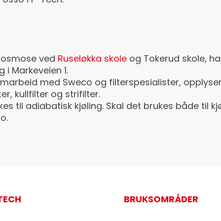
t osmose ved
Ruseløkka skole
og Tokerud skole, h
g i Markeveien 1.
samarbeid med Sweco og filterspesialister, opplyser 
 kullfilter og strifilter.
s til adiabatisk kjøling. Skal det brukes både til k
o.
TECH
BRUKSOMRÅDER